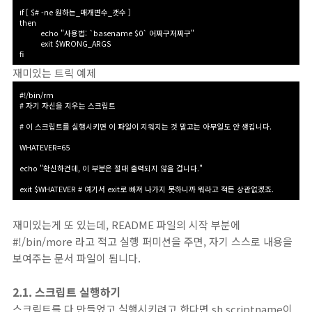
if [ $# -ne 원하는_매개변수_갯수 ]
then
echo "사용법: `basename $0` 어쩌구저쩌구
"
exit $WRONG_ARGS
fi
재미있는 트릭 예제
#!/bin/rm
# 자기 자신을 지우는 스크립트
# 이 스크립트를 실행시키면 이 파일이 지워지는 것 말고는 아무일도 안 생깁니다.
WHATEVER=65
echo "확신하건데, 이 부분은 절대 출력되지 않을 겁니다."
exit $WHATEVER # 여기서 exit로 빠져 나가지 못하니까 뭐라고 적든 상관없겠죠.
재미있는게 또 있는데, README 파일의 시작 부분에
#!/bin/more 라고 적고 실행 퍼미션을 주면, 자기 스스로 내용을
보여주는 문서 파일이 됩니다.
2.1. 스크립트 실행하기
스크립트를 다 만들었고 실행시키려고 한다면 sh scriptname이