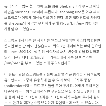
유닉스 스크립트 첫 라인에 오는 #!는 Shebang이라 부르고 해당
라인을 shebang line이라 부릅니다. shebang line은 이후 부터
스크립트가 어떻게 해석될지를 지정한다. 또한 절대경로를 사용하
는 shebang의 제약을 우회하기 위해 #!/usr/bin/env 명령어를
사용할 수도 있습니다.
스크립트에서 내부 쉘 지시자를 안쓰고 일반적인 시스템 명령들만
쓴다면 #!는 안 써도 괜찮습니다. 위의 2번 예제에서는 #!이 필요한
데, lines=50이라는 셀 전용 생성자를 써서 변수에 값을 대입하고
있기 때문입니다. #!/bin/sh이 리눅스에서 기본 쉘 해석기인
/bin/bash을 부르고 있는 것에 주의하십시오.
이 튜토리얼은 스크립트를 만들때 모듈별 접근 방식을 사용하도록
유도합니다. 나중에 유용하게 쓸 수 있어 보이고 "자주 등장"
(boilerplate)하는 코드 조각들을 모아 두세요. 이렇게 모아두면
나중에 아주 다양하고 매력적인 루틴들을 만들 수 있을 겁니다. 예
를 들어, 다음 스크립트 조각은 스크립트 시작 부분에 두거서 원하
는 수 만큼의 매개변수를 받았는지 확인하는데 쓰일 수 있습니다.