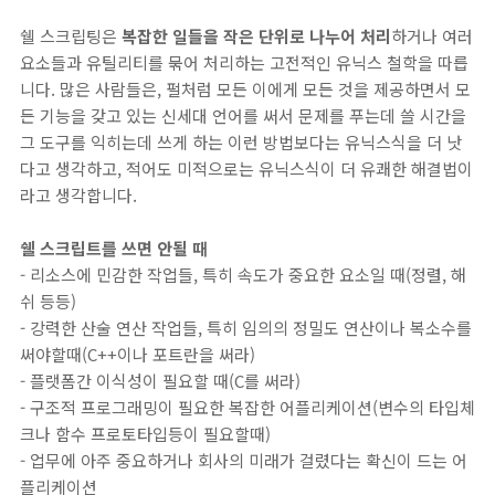
쉘 스크립팅은
복잡한 일들을 작은 단위로 나누어 처리
하거나 여러
요소들과 유틸리티를 묶어 처리하는 고전적인 유닉스 철학을 따릅
니다. 많은 사람들은, 펄처럼 모든 이에게 모든 것을 제공하면서 모
든 기능을 갖고 있는 신세대 언어를 써서 문제를 푸는데 쓸 시간을
그 도구를 익히는데 쓰게 하는 이런 방법보다는 유닉스식을 더 낫
다고 생각하고, 적어도 미적으로는 유닉스식이 더 유쾌한 해결법이
라고 생각합니다.
쉘 스크립트를 쓰면 안될 때
- 리소스에 민감한 작업들, 특히 속도가 중요한 요소일 때(정렬, 해
쉬 등등)
- 강력한 산술 연산 작업들, 특히 임의의 정밀도 연산이나 복소수를
써야할때(C++이나 포트란을 써라)
- 플랫폼간 이식성이 필요할 때(C를 써라)
- 구조적 프로그래밍이 필요한 복잡한 어플리케이션(변수의 타입체
크나 함수 프로토타입등이 필요할때)
- 업무에 아주 중요하거나 회사의 미래가 걸렸다는 확신이 드는 어
플리케이션