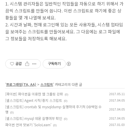
1. 시스템 관리자들은 일반적인 작업들을 자동으로 하기 위해서 가
끔씩 스크립트를 만들어 씁니다. 이런 스크립트로 하기에 좋은 상
황들을 몇 개 나열해 보세요.
2. 시간과 날짜, 현재 로그인해 있는 모든 사용자들, 시스템 업타임
을 보여주는 스크립트를 만들어보세요. 그 다음에는 로그 파일에
그 정보들을 저장하도록 해보세요.
공감
구독하기
'
프로그래밍(TA, AA)
>
스크립트
' 카테고리의 다른 글
[파이썬] 파이썬을 이용한 웹 크롤링 강좌
2017.05.11
(0)
[쉘스크립트] Agent 시작/중지 스크립트
2017.04.05
(0)
[쉘스크립트] crontab 및 mysqldump 실행하여 주기적 DB백업 수
2017.04.05
행
(0)
[쉘스크립트] mysql 데몬 실행여부 확인
2017.04.05
(0)
파이썬 언어 맛보기 'SoloLearn'
2017.01.03
(0)