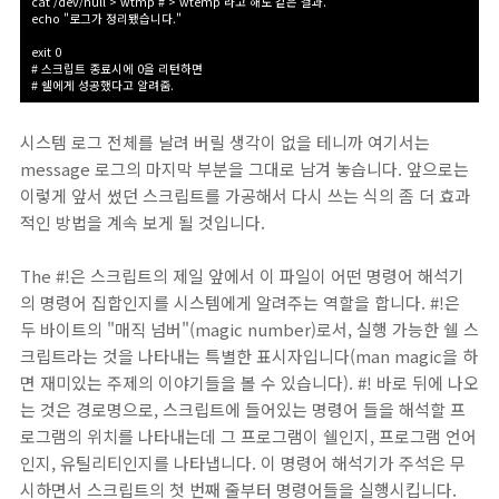
cat /dev/null > wtmp # > wtemp 라고 해도 같은 결과.
echo "로그가 정리됐습니다."
exit 0
# 스크립트 종료시에 0을 리턴하면
# 쉘에게 성공했다고 알려줌.
시스템 로그 전체를 날려 버릴 생각이 없을 테니까 여기서는
message 로그의 마지막 부분을 그대로 남겨 놓습니다. 앞으로는
이렇게 앞서 썼던 스크립트를 가공해서 다시 쓰는 식의 좀 더 효과
적인 방법을 계속 보게 될 것입니다.
The #!은 스크립트의 제일 앞에서 이 파일이 어떤 명령어 해석기
의 명령어 집합인지를 시스템에게 알려주는 역할을 합니다. #!은
두 바이트의 "매직 넘버"(magic number)로서, 실행 가능한 쉘 스
크립트라는 것을 나타내는 특별한 표시자입니다(man magic을 하
면 재미있는 주제의 이야기들을 볼 수 있습니다). #! 바로 뒤에 나오
는 것은 경로명으로, 스크립트에 들어있는 명령어 들을 해석할 프
로그램의 위치를 나타내는데 그 프로그램이 쉘인지, 프로그램 언어
인지, 유틸리티인지를 나타냅니다. 이 명령어 해석기가 주석은 무
시하면서 스크립트의 첫 번째 줄부터 명령어들을 실행시킵니다.