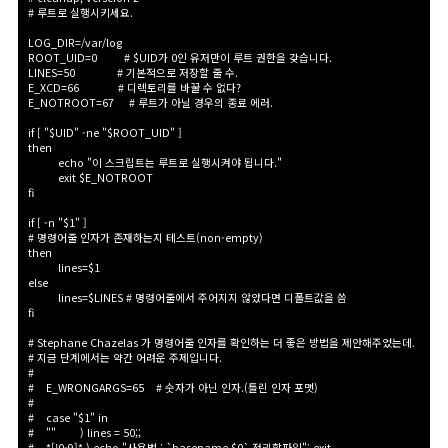
# 루트로 실행시키세요.
LOG_DIR=/var/log
ROOT_UID=0
# $UID가 0인 유저만이 루트 권한을 갖습니다.
LINES=50
# 기본적으로 저장할 줄 수.
E_XCD=66
# 디렉토리를 바꿀 수 없다?
E_NOTROOT=67
# 루트가 아닐 경우의 종료 에러.
if [ "$UID" -ne "$ROOT_UID" ]
then
echo "이 스크립트는 루트로 실행시켜야 됩니다.
"
exit $E_NOTROOT
fi
if [ -n "$1" ]
# 명령어줄 인자가 존재하는지 테스트(non-empty)
then
lines=$1
else
lines=$LINES # 명령어줄에서 주어지지 않았다면 디폴트값을 씀
fi
# Stephane Chazelas 가 명령어줄 인자를 확인하는 더 좋은 방법을 제안해주었는데.
# 지금 단계에서는 약간 어려운 주제입니다.
#
#
E_WRONGARGS=65
# 숫자가 아닌 인자.(틀린 인자 포맷
)
#
#
case "$1" in
#
""
) lines = 50;;
#
*[!0-9]*
) echo "사용법 : `basename $0
` 정리할파일
"; exit