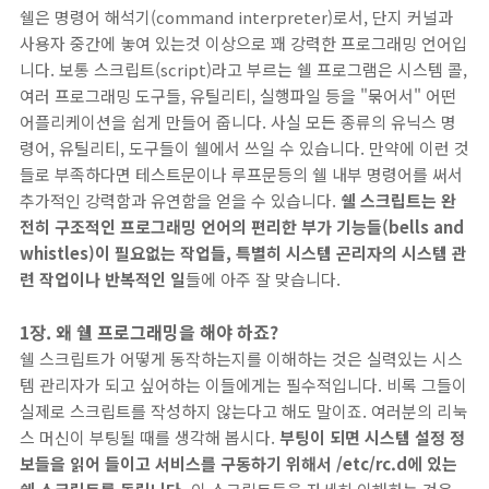
쉘은 명령어 해석기(command interpreter)로서, 단지 커널과
사용자 중간에 놓여 있는것 이상으로 꽤 강력한 프로그래밍 언어입
니다. 보통 스크립트(script)라고 부르는 쉘 프로그램은 시스템 콜,
여러 프로그래밍 도구들, 유틸리티, 실행파일 등을 "묶어서" 어떤
어플리케이션을 쉽게 만들어 줍니다. 사실 모든 종류의 유닉스 명
령어, 유틸리티, 도구들이 쉘에서 쓰일 수 있습니다. 만약에 이런 것
들로 부족하다면 테스트문이나 루프문등의 쉘 내부 명령어를 써서
추가적인 강력함과 유연함을 얻을 수 있습니다.
쉘 스크립트는 완
전히 구조적인 프로그래밍 언어의 편리한 부가 기능들(bells and
whistles)이 필요없는 작업들, 특별히 시스템 곤리자의 시스템 관
련 작업이나 반복적인 일
들에 아주 잘 맞습니다.
1장. 왜 쉘 프로그래밍을 해야 하죠?
쉘 스크립트가 어떻게 동작하는지를 이해하는 것은 실력있는 시스
템 관리자가 되고 싶어하는 이들에게는 필수적입니다. 비록 그들이
실제로 스크립트를 작성하지 않는다고 해도 말이죠. 여러분의 리눅
스 머신이 부팅될 때를 생각해 봅시다.
부팅이 되면 시스템 설정 정
보들을 읽어 들이고 서비스를 구동하기 위해서 /etc/rc.d에 있는