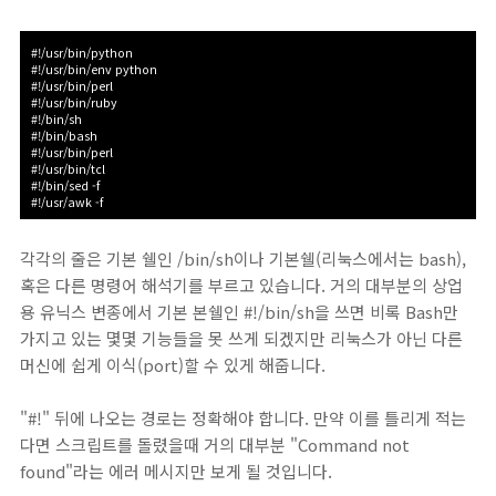
#!/usr/bin/python
#!/usr/bin/env python
#!/usr/bin/perl
#!/usr/bin/ruby
#!/bin/sh
#!/bin/bash
#!/usr/bin/perl
#!/usr/bin/tcl
#!/bin/sed -f
#!/usr/awk -f
각각의 줄은 기본 쉘인 /bin/sh이나 기본쉘(리눅스에서는 bash),
혹은 다른 명령어 해석기를 부르고 있습니다. 거의 대부분의 상업
용 유닉스 변종에서 기본 본쉘인 #!/bin/sh을 쓰면 비록 Bash만
가지고 있는 몇몇 기능들을 못 쓰게 되겠지만 리눅스가 아닌 다른
머신에 쉽게 이식(port)할 수 있게 해줍니다.
"#!" 뒤에 나오는 경로는 정확해야 합니다. 만약 이를 틀리게 적는
다면 스크립트를 돌렸을때 거의 대부분 "Command not
found"라는 에러 메시지만 보게 될 것입니다.