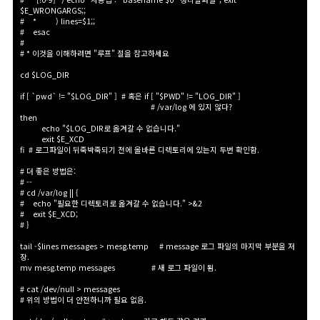
$E_WRONGARGS;;
#
*
) lines=$1;;
#
esac
#
# * 이것을 이해하려면 "루프
" 절을 참고하세요
cd $LOG_DIR
if [ `pwd` != "$LOG_DIR"
] # 혹은 if [ "$PWD" != "LOG_DIR"
]
# /var/log 에 있지 않다?
then
echo "$LOG_DIR로 옮겨갈 수 없습니다.
"
exit $E_XCD
fi # 로그파일이 뒤죽박죽되기 전에 올바른 디렉토리에 있는지 두번 확인함.
# 더 좋은 방법은:
# --
# cd /var/log || {
#
echo "필요한 디렉토리로 옮겨갈 수 없습니다.
" >&2
#
exit $E_XCD;
#
}
tail -$lines messages > mesg.temp
#
message 로그 파일의 마지막 부분을 저
장.
mv mesg.temp messages
# 새 로그 파일이 됨.
# cat /dev/null > messages
# 위의 방법이 더 안전하니까 필요 없음.