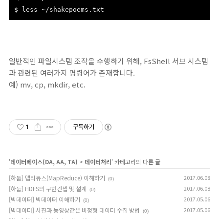
$ less ~/shakepoems.txt
일반적인 파일시스템 조작을 수행하기 위해, FsShell 서브 시스템
과 관련된 여러가지 명령어가 존재합니다.
예) mv, cp, mkdir, etc.
1
구독하기
'
데이터베이스(DA, AA, TA)
>
데이터처리
' 카테고리의 다른 글
[하둡] 맵리듀스(MapReduce) 이해하기
2017.06.08
(0)
[하둡] HDFS의 구현컨셉 및 설계
2017.06.08
(0)
[빅데이터] 빅데이터 이해하기
2017.05.06
(0)
[빅데이터] 사진과 동영상같은 비정형 데이터 수집 방법
2017.05.06
(0)