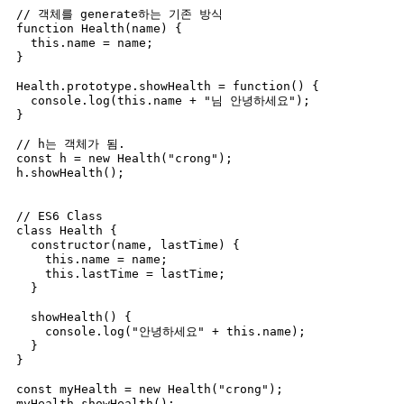
// 객체를 generate하는 기존 방식

function Health(name) {

  this.name = name;

}

Health.prototype.showHealth = function() {

  console.log(this.name + "님 안녕하세요");

}

// h는 객체가 됨.

const h = new Health("crong");

h.showHealth();

// ES6 Class

class Health {

  constructor(name, lastTime) {

    this.name = name;

    this.lastTime = lastTime;

  }

  showHealth() {

    console.log("안녕하세요" + this.name);

  }

}

const myHealth = new Health("crong");

myHealth.showHealth();
