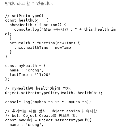
방법이라고 할 수 있습니다.
// setPrototypeOf

const healthObj = {

  showHealth : function() {

    console.log("오늘 운동시간 : " + this.healthTim
e);

  },

  setHealth : function(newTime) {

    this.healthTime = newTime;

  }

}

const myHealth = {

  name : "crong",

  lastTime : "11:20"

};

// myHealth에 healthObj에 추가.

Object.setPrototypeOf(myHealth, healthObj);

console.log("myhealth is ", myHealth);

// 추가하는 다른 방식. Object.assign과 유사함.

// but, Object.Create를 안써도 됨.

const newObj = Object.setPrototypeOf({

  name : "crong",
