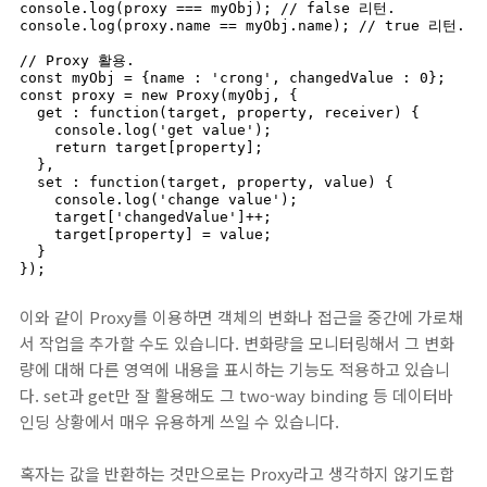
console.log(proxy === myObj); // false 리턴.

console.log(proxy.name == myObj.name); // true 리턴.

// Proxy 활용.

const myObj = {name : 'crong', changedValue : 0};

const proxy = new Proxy(myObj, {

  get : function(target, property, receiver) {

    console.log('get value');

    return target[property];

  },

  set : function(target, property, value) {

    console.log('change value');

    target['changedValue']++;

    target[property] = value;

  }

});
이와 같이 Proxy를 이용하면 객체의 변화나 접근을 중간에 가로채
서 작업을 추가할 수도 있습니다. 변화량을 모니터링해서 그 변화
량에 대해 다른 영역에 내용을 표시하는 기능도 적용하고 있습니
다. set과 get만 잘 활용해도 그 two-way binding 등 데이터바
인딩 상황에서 매우 유용하게 쓰일 수 있습니다.
혹자는 값을 반환하는 것만으로는 Proxy라고 생각하지 않기도합