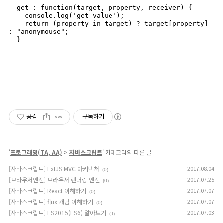
  get : function(target, property, receiver) {

    console.log('get value');

    return (property in target) ? target[property] 
: "anonymouse";

  }
공감
구독하기
'
프로그래밍(TA, AA)
>
자바스크립트
' 카테고리의 다른 글
[자바스크립트] ExtJS MVC 아키텍처
2017.08.04
(0)
[브라우저엔진] 브라우저 렌더링 엔진
2017.07.25
(0)
[자바스크립트] React 이해하기
2017.07.07
(0)
[자바스크립트] flux 개념 이해하기
2017.07.07
(0)
[자바스크립트] ES2015(ES6) 알아보기
2017.07.03
(0)