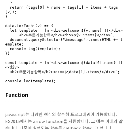
  }

  return (tags[0] + name + tags[1] + items + tags
[2]);

}

data.forEach((v) => {

  let template = fn`<div>welcome ${v.name} !!</div>

      <h2>주문가능항목</h2><div>${v.items}</div>`;

  document.querySelector("#message").innerHTML += t
emplate;

  console.log(template);

});

const template = fn`<div>welcome ${data[0].name} !!
</div>

  <h2>주문가능항목</h2><div>${data[1].items}</div>`;

console.log(template);
Function
javascript는 다양한 형식의 함수형 프로그래밍이 가능합니다.
ES2015에서는 arrow function을 지원합니다. 그 예는 아래와 같
습니다. 나중에 실행되는 함수를 callback 함수라고 합니다.