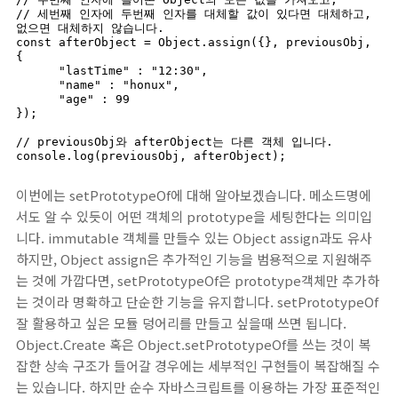
// 세번째 인자에 두번째 인자를 대체할 값이 있다면 대체하고, 
없으면 대체하지 않습니다.

const afterObject = Object.assign({}, previousObj, 
{

      "lastTime" : "12:30",

      "name" : "honux",

      "age" : 99

});

// previousObj와 afterObject는 다른 객체 입니다.

이번에는 setPrototypeOf에 대해 알아보겠습니다. 메소드명에
서도 알 수 있듯이 어떤 객체의 prototype을 세팅한다는 의미입
니다. immutable 객체를 만들수 있는 Object assign과도 유사
하지만, Object assign은 추가적인 기능을 범용적으로 지원해주
는 것에 가깝다면, setPrototypeOf은 prototype객체만 추가하
는 것이라 명확하고 단순한 기능을 유지합니다. setPrototypeOf
잘 활용하고 싶은 모듈 덩어리를 만들고 싶을때 쓰면 됩니다.
Object.Create 혹은 Object.setPrototypeOf를 쓰는 것이 복
잡한 상속 구조가 들어갈 경우에는 세부적인 구현들이 복잡해질 수
는 있습니다. 하지만 순수 자바스크립트를 이용하는 가장 표준적인