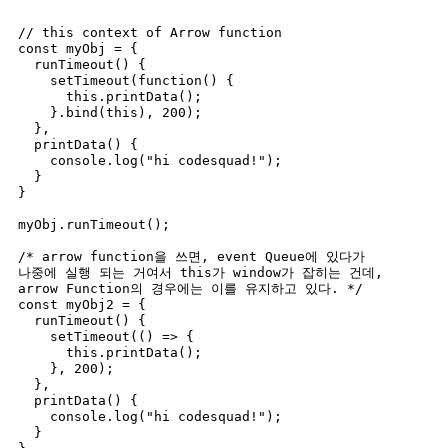
// this context of Arrow function

const myObj = {

  runTimeout() {

    setTimeout(function() {

      this.printData();

    }.bind(this), 200);

  },

  printData() {

    console.log("hi codesquad!");

  }

}

myObj.runTimeout();

/* arrow function을 쓰면, event Queue에 있다가

나중에 실행 되는 거여서 this가 window가 잡히는 건데,

arrow Function의 경우에는 이를 유지하고 있다. */

const myObj2 = {

  runTimeout() {

    setTimeout(() => {

      this.printData();

    }, 200);

  },

  printData() {

    console.log("hi codesquad!");

  }
