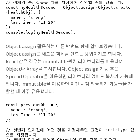
// 객체의 속성값들을 따로 지정하여 선언할 수도 있습니다.

const myHealthSecond = Object.assign(Object.create
(healthObj), {

  name : "crong",

  lastTime : "11:20"

});

console.log(myHealthSecond);
Object assign 활용하는 다른 방법도 함께 알아보겠습니다.
Object assign은 새로운 객체를 만드는 방법이기도 합니다.
React같은 경우는 immutable관련 라이브러리를 이용하여
Object나 Array를 복사합니다. Object assign 기능 혹은
Spread Operator을 이용하면 라이브러리 없이도 복사가 가능해
집니다. immutable을 이용하면 이전 시점 되돌리기 기능들을 개
발할 때 아주 유용합니다.
const previousObj = {

  name : "crong",

  lastTime : "11:20"

};

// 첫번째 인자값에 어떤 것을 지정해주면 그것이 prototype 값
으로 지정됩니다.

// 두번째 인자에 들어온 Object의 모든 값을 가져오고,
