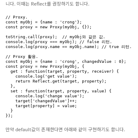
니다. 이때는 Reflect를 권장하기도 합니다.
// Proxy.

const myObj = {name : 'crong'};

const proxy = new Proxy(myObj, {});

toString.call(proxy);  // myObj와 같은 값.

console.log(proxy === myObj); // false 리턴.

console.log(proxy.name == myObj.name); // true 리턴.

// Proxy 활용.

const myObj = {name : 'crong', changedValue : 0};

const proxy = new Proxy(myObj, {

  get : function(target, property, receiver) {

    console.log('get value');

    return Reflect.get(target, property);

  },

  set : function(target, property, value) {

    console.log('change value');

    target['changedValue']++;

    target[property] = value;

  }

});
만약 default값이 존재한다면 아래와 같이 구현하기도 합니다.