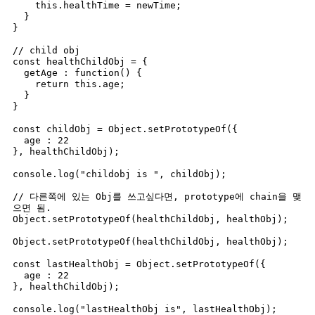
    this.healthTime = newTime;

  }

}

// child obj

const healthChildObj = {

  getAge : function() {

    return this.age;

  }

}

const childObj = Object.setPrototypeOf({

  age : 22

}, healthChildObj);

console.log("childobj is ", childObj);

// 다른쪽에 있는 Obj를 쓰고싶다면, prototype에 chain을 맺
으면 됨.

Object.setPrototypeOf(healthChildObj, healthObj);

Object.setPrototypeOf(healthChildObj, healthObj);

const lastHealthObj = Object.setPrototypeOf({

  age : 22

}, healthChildObj);

console.log("lastHealthObj is", lastHealthObj);