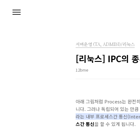
본문 바로가기
서버운영 (TA, ADMIN)/리눅스
[리눅스] IPC의 
12bme
아래 그림처럼 Process는 완
니다. 그러나 독립되어 있는 만큼
라는 내부 프로세스간 통신(Inter P
스간 통신
을 할 수 있게 됩니다.