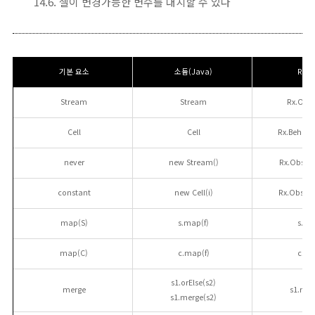
14.6. 셀이 변경가능한 변수를 대치할 수 있다
기본 요소
소듐(Java)
RxJS
Stream
Stream
Rx.Obse
Cell
Cell
Rx.Behavi
never
new Stream()
Rx.Observ
constant
new Cell(i)
Rx.Observa
map(S)
s.map(f)
s.ma
map(C)
c.map(f)
c.ma
s1.orElse(s2)
merge
s1.mer
s1.merge(s2)