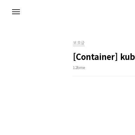
본문 바로가기
보호글
[Container] kub
12bme