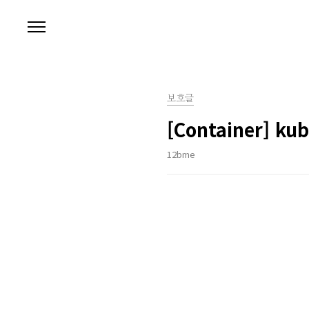
본문 바로가기
보호글
[Container] ku
12bme