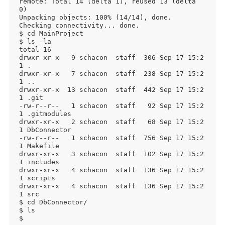
remote: Total 14 (delta 1), reused 13 (delta 
0)

Unpacking objects: 100% (14/14), done.

Checking connectivity... done.

$ cd MainProject

$ ls -la

total 16

drwxr-xr-x   9 schacon  staff  306 Sep 17 15:2
1 .

drwxr-xr-x   7 schacon  staff  238 Sep 17 15:2
1 ..

drwxr-xr-x  13 schacon  staff  442 Sep 17 15:2
1 .git

-rw-r--r--   1 schacon  staff   92 Sep 17 15:2
1 .gitmodules

drwxr-xr-x   2 schacon  staff   68 Sep 17 15:2
1 DbConnector

-rw-r--r--   1 schacon  staff  756 Sep 17 15:2
1 Makefile

drwxr-xr-x   3 schacon  staff  102 Sep 17 15:2
1 includes

drwxr-xr-x   4 schacon  staff  136 Sep 17 15:2
1 scripts

drwxr-xr-x   4 schacon  staff  136 Sep 17 15:2
1 src

$ cd DbConnector/

$ ls

$