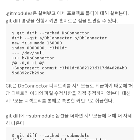
.gitmodules은 살펴봤고 이제 프로젝트 폴더에 대해 살펴본다.
git diff 명령을 실행시키면 흥미로운 점을 발견할 수 있다.
$ git diff --cached DbConnector

diff --git a/DbConnector b/DbConnector

new file mode 160000

index 0000000..c3f01dc

--- /dev/null

+++ b/DbConnector

@@ -0,0 +1 @@

+Subproject commit c3f01dc8862123d317dd46284b0
5b6892c7b29bc
Git은 DbConnector 디렉토리를 서브모듈로 취급하기 때문에 해
당 디렉토리 아래의 파일 수정사항을 직접 추적하지 않는다. 대신
서브모듈 디렉토리를 통째로 특별한 커밋으로 취급한다.
git diff에 --submodule 옵션을 더하면 서브모듈에 대해 더 자세
히 나온다.
$ git diff --cached --submodule
