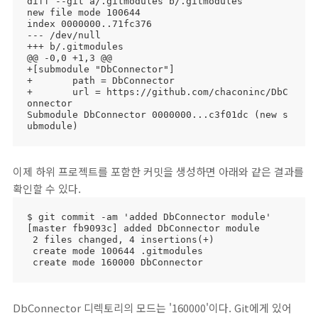
diff --git a/.gitmodules b/.gitmodules

new file mode 100644

index 0000000..71fc376

--- /dev/null

+++ b/.gitmodules

@@ -0,0 +1,3 @@

+[submodule "DbConnector"]

+       path = DbConnector

+       url = https://github.com/chaconinc/DbC
onnector

Submodule DbConnector 0000000...c3f01dc (new s
ubmodule)
이제 하위 프로젝트를 포함한 커밋을 생성하면 아래와 같은 결과를
확인할 수 있다.
$ git commit -am 'added DbConnector module'

[master fb9093c] added DbConnector module

 2 files changed, 4 insertions(+)

 create mode 100644 .gitmodules

 create mode 160000 DbConnector
DbConnector 디렉토리의 모드는 '160000'이다. Git에게 있어