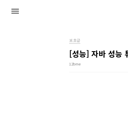
본문 바로가기
보호글
[성능] 자바 성능 
12bme