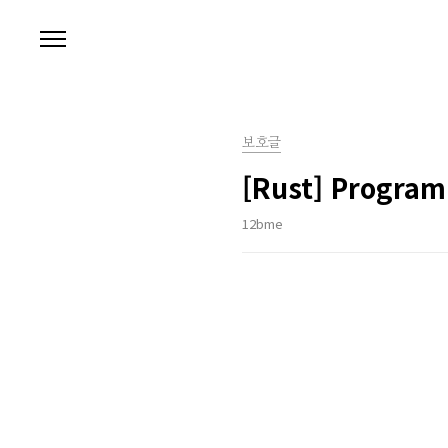
본문 바로가기
보호글
[Rust] Progra
12bme