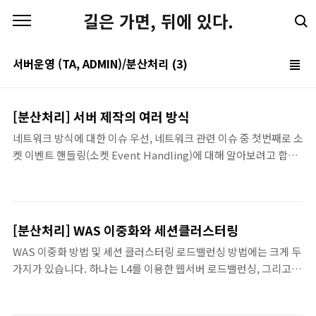
본문 바로가기
길은 가면, 뒤에 있다.
서버운영 (TA, ADMIN)/분산처리
(3)
[분산처리] 서버 제작의 여러 방식
네트워크 방식에 대한 이슈 우선, 네트워크 관련 이슈 중 첫번째로 소
켓 이벤트 핸들링(소켓 Event Handling)에 대해 알아보려고 합니
다. 요즘 많은 핸들링 방식 중에 IOCP(IO Completion Port)가 가
장 최적의 기술로 자리 매김하고 있는 추세인데, 초기에는 IOCP의
구현 자체에 중점을 두었다면, 요즘에는 IOCP를 사용해서 데이터를
처리하는 구조에 대한 이슈가 좀 더 많은 편입니다. 즉, 기본적인
[분산처리] WAS 이중화와 세션클러스터링
Thread Pooling을 기초로 해서 서버의 환경과 목적에 따라 어떤
WAS 이중화 방법 및 세션 클러스터링 로드밸런싱 방법에는 크게 두
방식의 처리 프로세스(Process)를 가지는 것이 좋은가에 대한 이슈
가지가 있습니다. 하나는 L4를 이용한 웹서버 로드밸런싱, 그리고 나
들이라고 볼 수 있습니다. 그래서 앞으로 IOCP와 관련된 이슈로 알
머지는 WAS 로드밸런싱입니다. L4를 이용한 로드 밸런싱은 하드웨
아볼 내용은 IOCP가 어느 정도 좋은 가를 확인하기 위해서
어 영역까지 컨트롤해야 하기때문에 상당히 난이도 있는 기술이라
Windows에..