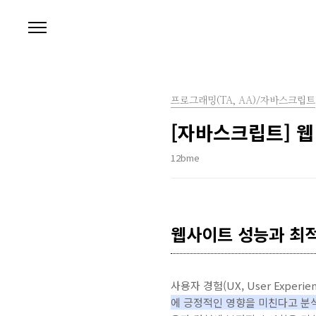
본문 바로가기
프로그래밍(TA, AA)/자바스크립트
[자바스크립트] 웹
12bme
웹사이트 성능과 최
사용자 경험(UX, User Experi
에 긍정적인 영향을 미친다고 분