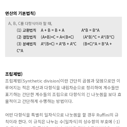
연산의 기본법칙)
A, B, C를 다항식이라 할 때,
(1) 교환법칙
A + B = B + A
A*B = B*A
(2) 결합법칙
(A+B)+C = A+(B+C)
(A*B)*C = A*(B*C)
(3) 분배법칙
A*(B+C) = A*B + A*C
(B+C)*A = B*A +
C*A
조립제법)
조립제법(Synthetic division)이란 간단히 곱셈과 덧셈으로만 이
루어지는 적은 계산과 다항식을 내림차순으로 정리하여 계수들만
표기하는 간단한 계수들의 조립으로 다항식의 긴 나눗셈을 보다 효
율적이고 간단하게 수행하는 방법이다.
어떤 다항식을 특별히 일차식으로 나눗셈을 할 경우 Ruffini의 규
칙이라 한다. 이 규칙은 나누는 수(일차식)의 상수항의 부호에 (-1)