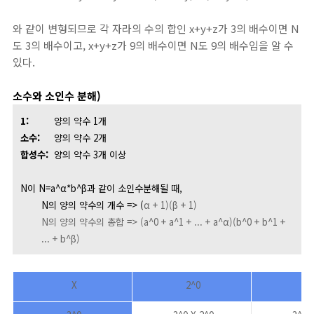
와 같이 변형되므로 각 자라의 수의 합인 x+y+z가 3의 배수이면 N
도 3의 배수이고, x+y+z가 9의 배수이면 N도 9의 배수임을 알 수
있다.
소수와 소인수 분해)
1
:
양의 약수 1개
소수
:
양의 약수 2개
합성수:
양의 약수 3개 이상
N이 N=a^α*b^β과 같이 소인수분해될 때,
N의 양의 약수의 개수 => (
α + 1
)(
β + 1)
N의 양의 약수의 총합 => (a
^0 + a
^1 + ... + a
^
α
)(b
^0 + b
^1 +
... + b^
β
)
X
2^0
2^