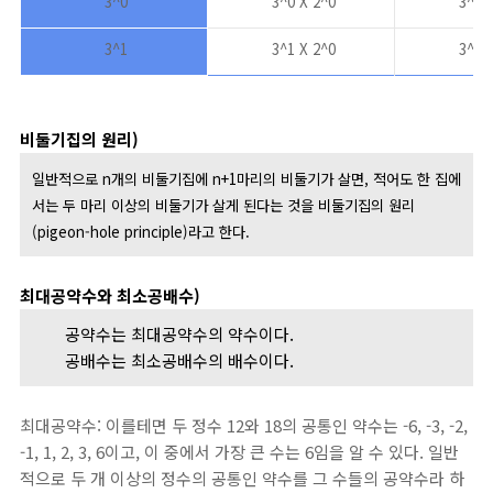
3^0
3^0 X 2^0
3^0 X
3^1
3^1 X 2^0
3^1 X
비둘기집의 원리)
일반적으로 n개의 비둘기집에 n+1마리의 비둘기가 살면, 적어도 한 집에
서는 두 마리 이상의 비둘기가 살게 된다는 것을 비둘기집의 원리
(pigeon-hole principle)라고 한다.
최대공약수와 최소공배수)
공약수는 최대공약수의 약수이다.
공배수는 최소공배수의 배수이다.
최대공약수: 이를테면 두 정수 12와 18의 공통인 약수는 -6, -3, -2,
-1, 1, 2, 3, 6이고, 이 중에서 가장 큰 수는 6임을 알 수 있다. 일반
적으로 두 개 이상의 정수의 공통인 약수를 그 수들의 공약수라 하