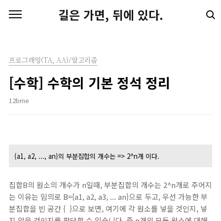
본문 바로가기
길은 가면, 뒤에 있다.
프로그래밍(TA, AA)/알고리즘
[수학] 수학의 기본 정석 정리
12bme
{a1, a2, ..., an}의 부분집합의 개수는 => 2^n개 이다.
집합B의 원소의 개수가 n일때, 부분집합의 개수는 2^n개로 주어지
는 이유는 임의로 B={a1, a2, a3, ... an}으로 두고, 우선 가능한 부
분집합을 빈 공간 { }으로 보면, 여기에 각 원소를 넣을 것인지, 넣
지 않을 것인지를 판단할 수 있습니다. 즉 n개의 모든 원소에 대해