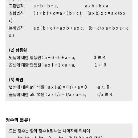
교환법칙
a + b = b + a,
a x b = b x a
결합법칙
( a + b ) + c = a + ( b + c ),
(a x b) x c = a x (b x
c)
분배법칙
a x ( b + c ) = a x b + a x c,
(b + c) x a = b x a + c
x a
(2) 항등원
덧셈에 대한 항등원 : a + 0 = 0 + a = a,
0 ∈ R
곱셈에 대한 항등원 : a x 1 = 1 x a = a,
1 ∈ R
(3) 역원
덧셈에 대한 a의 역원 : a x (-a) = (-a) + a = 0
-a ∈ R
곱셈에 대한 a의 역원 : a x 1/a = 1/a x a = a,
1/a ∈ R
정수의 분류)
모든 정수는 양의 정수 k로 나눈 나머지에 의하여