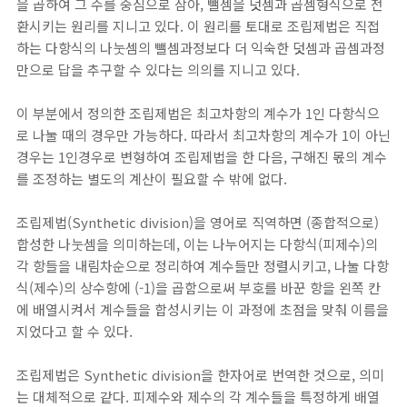
을 곱하여 그 수를 중심으로 삼아, 뺄셈을 덧셈과 곱셈형식으로 전
환시키는 원리를 지니고 있다. 이 원리를 토대로 조립제법은 직접
하는 다항식의 나눗셈의 뺄셈과정보다 더 익숙한 덧셈과 곱셈과정
만으로 답을 추구할 수 있다는 의의를 지니고 있다.
이 부분에서 정의한 조립제법은 최고차항의 계수가 1인 다항식으
로 나눌 때의 경우만 가능하다. 따라서 최고차항의 계수가 1이 아닌
경우는 1인경우로 변형하여 조립제법을 한 다음, 구해진 몫의 계수
를 조정하는 별도의 계산이 필요할 수 밖에 없다.
조립제법(Synthetic division)을 영어로 직역하면 (종합적으로)
합성한 나눗셈을 의미하는데, 이는 나누어지는 다항식(피제수)의
각 항들을 내림차순으로 정리하여 계수들만 정렬시키고, 나눌 다항
식(제수)의 상수항에 (-1)을 곱함으로써 부호를 바꾼 항을 왼쪽 칸
에 배열시켜서 계수들을 합성시키는 이 과정에 초점을 맞춰 이름을
지었다고 할 수 있다.
조립제법은 Synthetic division을 한자어로 번역한 것으로, 의미
는 대체적으로 같다. 피제수와 제수의 각 계수들을 특정하게 배열