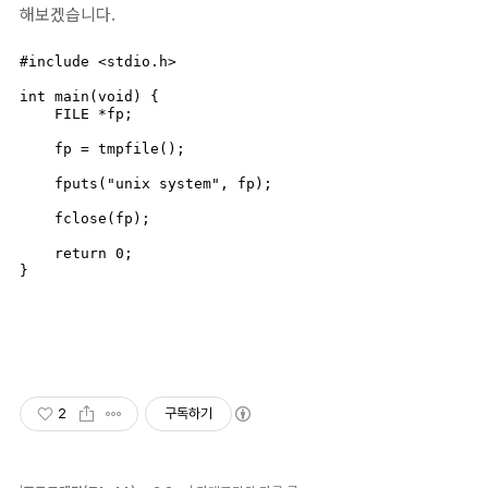
해보겠습니다.
#include <stdio.h>

int main(void) {

    FILE *fp;

    fp = tmpfile();

    fputs("unix system", fp);

    fclose(fp);

    return 0;

}
2
구독하기