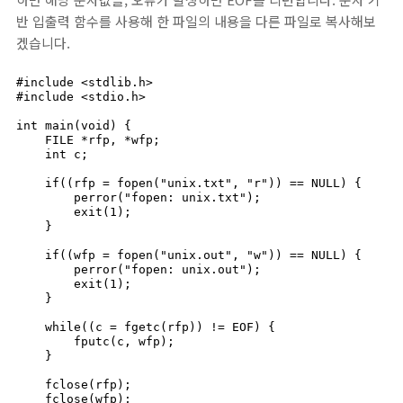
반 입출력 함수를 사용해 한 파일의 내용을 다른 파일로 복사해보
겠습니다.
#include <stdlib.h>

#include <stdio.h>

int main(void) {

    FILE *rfp, *wfp;

    int c;

    if((rfp = fopen("unix.txt", "r")) == NULL) {

        perror("fopen: unix.txt");

        exit(1);

    }

    if((wfp = fopen("unix.out", "w")) == NULL) {

        perror("fopen: unix.out");

        exit(1);

    }

    while((c = fgetc(rfp)) != EOF) {

        fputc(c, wfp);

    }

    fclose(rfp);

    fclose(wfp);
