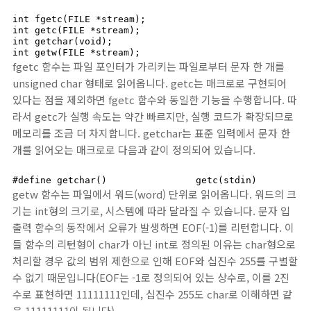
int fgetc(FILE *stream);

int getc(FILE *stream);

int getchar(void);

int getw(FILE *stream);
fgetc 함수는 파일 포인터가 가리키는 파일로부터 문자 한 개를
unsigned char 형태로 읽어옵니다. getc는 매크로로 구현되어
있다는 점을 제외하면 fgetc 함수와 동일한 기능을 수행합니다. 따
라서 getc가 실행 속도는 약간 빠르지만, 실행 코드가 확장되므로
메모리를 조금 더 차지합니다. getchar는 표준 입력에서 문자 한
개를 읽어오는 매크로로 다음과 같이 정의되어 있습니다.
#define getchar()                getc(stdin)
getw 함수는 파일에서 워드(word) 단위로 읽어옵니다. 워드의 크
기는 int형의 크기로, 시스템에 따라 달라질 수 있습니다. 문자 입
출력 함수의 동작에서 오류가 발생하면 EOF(-1)를 리턴합니다. 이
들 함수의 리턴형이 char가 아닌 int로 정의된 이유는 char형으로
처리할 경우 값의 범위 제한으로 인해 EOF와 십진수 255를 구별할
수 없기 때문입니다(EOF는 -1로 정의되어 있는 상수로, 이를 2진
수로 표현하면 11111111인데, 십진수 255도 char로 이해하면 같
은 11111111이 됩니다).