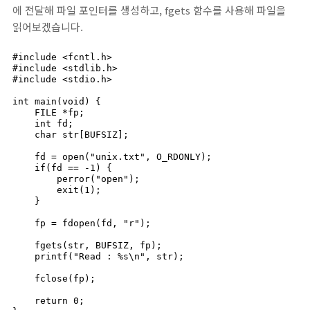
에 전달해 파일 포인터를 생성하고, fgets 함수를 사용해 파일을
읽어보겠습니다.
#include <fcntl.h>

#include <stdlib.h>

#include <stdio.h>

int main(void) {

    FILE *fp;

    int fd;

    char str[BUFSIZ];

    fd = open("unix.txt", O_RDONLY);

    if(fd == -1) {

        perror("open");

        exit(1);

    }

    fp = fdopen(fd, "r");

    fgets(str, BUFSIZ, fp);

    printf("Read : %s\n", str);

    fclose(fp);

    return 0;
