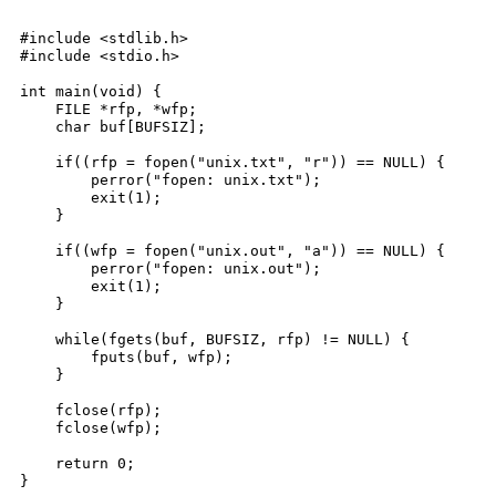
#include <stdlib.h>

#include <stdio.h>

int main(void) {

    FILE *rfp, *wfp;

    char buf[BUFSIZ];

    if((rfp = fopen("unix.txt", "r")) == NULL) {

        perror("fopen: unix.txt");

        exit(1);

    }

    if((wfp = fopen("unix.out", "a")) == NULL) {

        perror("fopen: unix.out");

        exit(1);

    }

    while(fgets(buf, BUFSIZ, rfp) != NULL) {

        fputs(buf, wfp);

    }

    fclose(rfp);

    fclose(wfp);

    return 0;

}