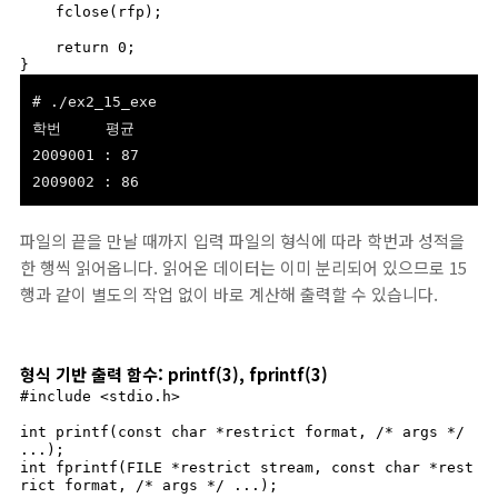
    fclose(rfp);

    return 0;

}
# ./ex2_15_exe
학번 평균
2009001 : 87
2009002 : 86
파일의 끝을 만날 때까지 입력 파일의 형식에 따라 학번과 성적을
한 행씩 읽어옵니다. 읽어온 데이터는 이미 분리되어 있으므로 15
행과 같이 별도의 작업 없이 바로 계산해 출력할 수 있습니다.
형식 기반 출력 함수: printf(3), fprintf(3)
#include <stdio.h>

int printf(const char *restrict format, /* args */ 
...);

int fprintf(FILE *restrict stream, const char *rest
rict format, /* args */ ...);