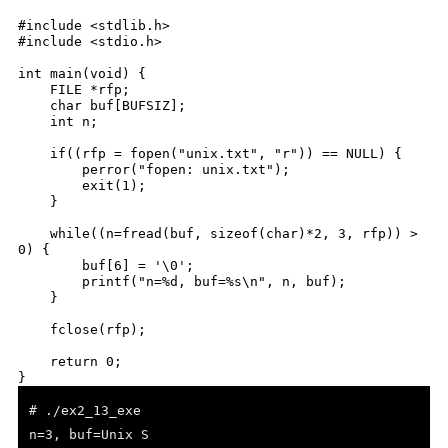
#include <stdlib.h>

#include <stdio.h>

int main(void) {

    FILE *rfp;

    char buf[BUFSIZ];

    int n;

    if((rfp = fopen("unix.txt", "r")) == NULL) {

        perror("fopen: unix.txt");

        exit(1);

    }

    while((n=fread(buf, sizeof(char)*2, 3, rfp)) > 
0) {

        buf[6] = '\0';

        printf("n=%d, buf=%s\n", n, buf);

    }

    fclose(rfp);

    return 0;

}
# ./ex2_13_exe
n=3, buf=Unix S