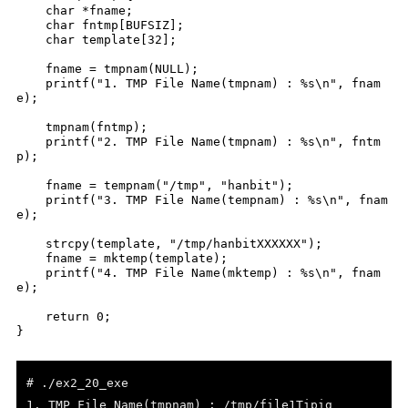
    char *fname;

    char fntmp[BUFSIZ];

    char template[32];

    fname = tmpnam(NULL);

    printf("1. TMP File Name(tmpnam) : %s\n", fnam
e);

    tmpnam(fntmp);

    printf("2. TMP File Name(tmpnam) : %s\n", fntm
p);

    fname = tempnam("/tmp", "hanbit");

    printf("3. TMP File Name(tempnam) : %s\n", fnam
e);

    strcpy(template, "/tmp/hanbitXXXXXX");

    fname = mktemp(template);

    printf("4. TMP File Name(mktemp) : %s\n", fnam
e);

    return 0;

}
# ./ex2_20_exe
1. TMP File Name(tmpnam) : /tmp/file1Tipig