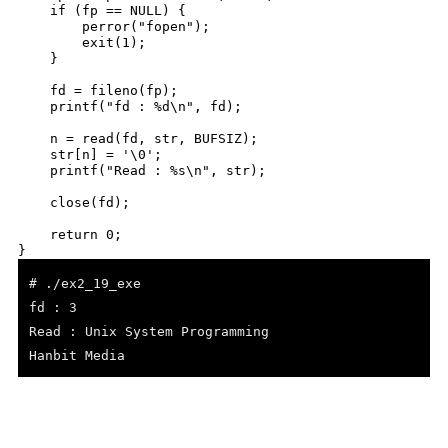
    if (fp == NULL) {

        perror("fopen");

        exit(1);

    }

    fd = fileno(fp);

    printf("fd : %d\n", fd);

    n = read(fd, str, BUFSIZ);

    str[n] = '\0';

    printf("Read : %s\n", str);

    close(fd);

    return 0;

}
# ./ex2_19_exe
fd : 3
Read : Unix System Programming
Hanbit Media