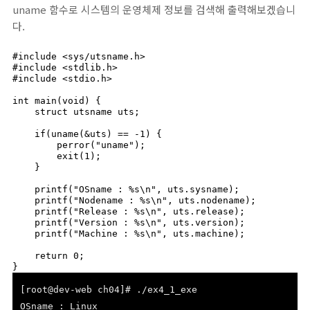
uname 함수로 시스템의 운영체제 정보를 검색해 출력해보겠습니
다.
#include <sys/utsname.h>

#include <stdlib.h>

#include <stdio.h>

int main(void) {

    struct utsname uts;

    if(uname(&uts) == -1) {

        perror("uname");

        exit(1);

    }

    printf("OSname : %s\n", uts.sysname);

    printf("Nodename : %s\n", uts.nodename);

    printf("Release : %s\n", uts.release);

    printf("Version : %s\n", uts.version);

    printf("Machine : %s\n", uts.machine);

    return 0;

}
[root@dev-web ch04]# ./ex4_1_exe
OSname : Linux