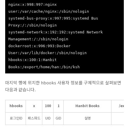
nginx:x:998:997:nginx
user:/var/cache/nginx:/sbin/nologin
systemd-bus-proxy:x:997:995:systemd Bus
Proxy:/:/sbin/nologin
systemd-network:x:192:192:systemd Network
Management:/:/sbin/nologin
dockerroot:x:996:993:Docker
User:/var/lib/docker:/sbin/nologin
hbooks:x:100:1:Hanbit
Books:/export/home/han:/bin/ksh
마지막 행에 위치한 hbooks 사용자 정보를 구체적으로 살펴보면
다음과 같습니다.
hbooks
x
100
1
Hanbit Books
/expo
로그인ID
패스워드
UID
GID
설명