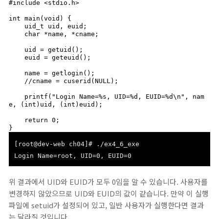
#include <stdio.h>

int main(void) {

    uid_t uid, euid;

    char *name, *cname;

    uid = getuid();

    euid = geteuid();

    name = getlogin();

    //cname = cuserid(NULL);

    printf("Login Name=%s, UID=%d, EUID=%d\n", nam
e, (int)uid, (int)euid);

    return 0;

}
[root@dev-web ch04]# ./ex4_6_exe
Login Name=root, UID=0, EUID=0
위 결과에서 UID와 EUID가 모두 0임을 알 수 있습니다. 사용자를
변경하지 않았으므로 UID와 EUID의 값이 같습니다. 만약 이 실행
파일에 setuid가 설정되어 있고, 일반 사용자가 실행한다면 결과
는 달라질 것입니다.