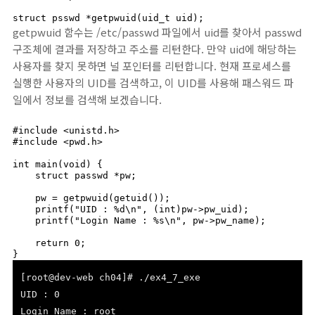
struct psswd *getpwuid(uid_t uid);
getpwuid 함수는 /etc/passwd 파일에서 uid를 찾아서 passwd
구조체에 결과를 저장하고 주소를 리턴한다. 만약 uid에 해당하는
사용자를 찾지 못하면 널 포인터를 리턴합니다. 현재 프로세스를
실행한 사용자의 UID를 검색하고, 이 UID를 사용해 패스워드 파
일에서 정보를 검색해 보겠습니다.
#include <unistd.h>

#include <pwd.h>

int main(void) {

    struct passwd *pw;

    pw = getpwuid(getuid());

    printf("UID : %d\n", (int)pw->pw_uid);

    printf("Login Name : %s\n", pw->pw_name);

    return 0;

}
[root@dev-web ch04]# ./ex4_7_exe
UID : 0
Login Name : root