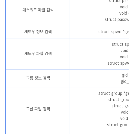
struct passw
void se
패스워드 파일 검색
void en
struct passwd *
섀도우 정보 검색
struct spwd *gets
struct spwd
void se
섀도우 파일 검색
void en
struct spwd *f
gid_t 
그룹 정보 검색
gid_t g
struct group *get
struct group *
struct grou
그룹 파일 검색
void se
void en
struct group *