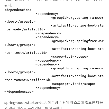
된다.
<dependencies>

		<dependency>

			<groupId>org.springframewor
k.boot</groupId>

			<artifactId>spring-boot-sta
rter-web</artifactId>

		</dependency>

		<dependency>

			<groupId>org.springframewor
k.boot</groupId>

			<artifactId>spring-boot-sta
rter-test</artifactId>

			<scope>test</scope>

		</dependency>

		<dependency>

			<groupId>org.springframewor
k.boot</groupId>

			<artifactId>spring-boot-sta
rter-tomcat</artifactId>

			<scope>provided</scope>

		</dependency>

</dependencies>
spring-boot-starter-test 의존성은 단위 테스트에 필요한 다음
과 같은 테스트 프레임워크를 제공한다.