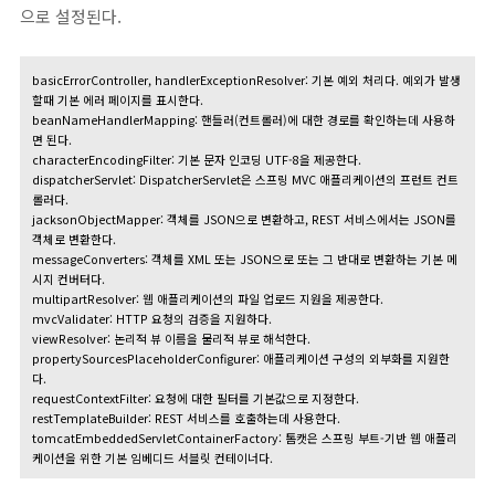
으로 설정된다.
basicErrorController, handlerExceptionResolver: 기본 예외 처리다. 예외가 발생
할때 기본 에러 페이지를 표시한다.
beanNameHandlerMapping: 핸들러(컨트롤러)에 대한 경로를 확인하는데 사용하
면 된다.
characterEncodingFilter: 기본 문자 인코딩 UTF-8을 제공한다.
dispatcherServlet: DispatcherServlet은 스프링 MVC 애플리케이션의 프런트 컨트
롤러다.
jacksonObjectMapper: 객체를 JSON으로 변환하고, REST 서비스에서는 JSON를
객체로 변환한다.
messageConverters: 객체를 XML 또는 JSON으로 또는 그 반대로 변환하는 기본 메
시지 컨버터다.
multipartResolver: 웹 애플리케이션의 파일 업로드 지원을 제공한다.
mvcValidater: HTTP 요청의 검증을 지원하다.
viewResolver: 논리적 뷰 이름을 물리적 뷰로 해석한다.
propertySourcesPlaceholderConfigurer: 애플리케이션 구성의 외부화를 지원한
다.
requestContextFilter: 요청에 대한 필터를 기본값으로 지정한다.
restTemplateBuilder: REST 서비스를 호출하는데 사용한다.
tomcatEmbeddedServletContainerFactory: 톰캣은 스프링 부트-기반 웹 애플리
케이션을 위한 기본 임베디드 서블릿 컨테이너다.