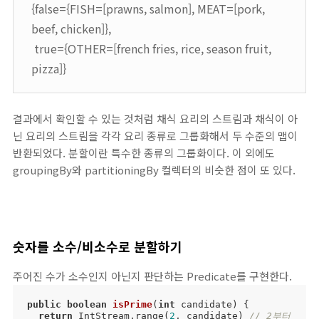
{false={FISH=[prawns, salmon], MEAT=[pork,
beef, chicken]},
true={OTHER=[french fries, rice, season fruit,
pizza]}
결과에서 확인할 수 있는 것처럼 채식 요리의 스트림과 채식이 아
닌 요리의 스트림을 각각 요리 종류로 그룹화해서 두 수준의 맵이
반환되었다. 분할이란 특수한 종류의 그룹화이다. 이 외에도
groupingBy와 partitioningBy 컬렉터의 비슷한 점이 또 있다.
숫자를 소수/비소수로 분할하기
주어진 수가 소수인지 아닌지 판단하는 Predicate를 구현한다.
public
boolean
isPrime
(
int
 candidate)
{

return
 IntStream.range(
2
, candidate) 
// 2부터 