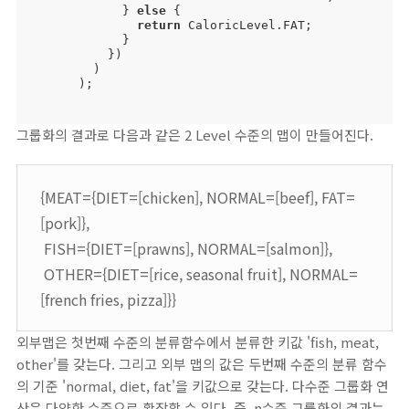
            } 
else
 {

return
 CaloricLevel.FAT;

            }

          })

        )

      );

그룹화의 결과로 다음과 같은 2 Level 수준의 맵이 만들어진다.
{MEAT={DIET=[chicken], NORMAL=[beef], FAT=
[pork]},
FISH={DIET=[prawns], NORMAL=[salmon]},
OTHER={DIET=[rice, seasonal fruit], NORMAL=
[french fries, pizza]}}
외부맵은 첫번째 수준의 분류함수에서 분류한 키값 'fish, meat,
other'를 갖는다. 그리고 외부 맵의 값은 두번째 수준의 분류 함수
의 기준 'normal, diet, fat'을 키값으로 갖는다. 다수준 그룹화 연
산은 다양한 수준으로 확장할 수 있다. 즉, n수준 그룹화의 결과는