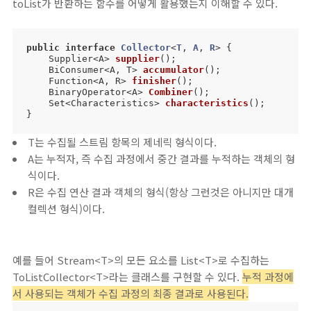
toList가 반환하는 함수를 어떻게 활용했는지 이해할 수 있다.
public
interface
Collector
<
T
, 
A
, 
R
> 
{

Supplier<A> 
supplier
()
;

BiConsumer<A, T> 
accumulator
()
;

Function<A, R> 
finisher
()
;

BinaryOperator<A> 
Combiner
()
;

Set<Characteristics> 
characteristics
()
;

}
T는 수집될 스트림 항목의 제네릭 형식이다.
A는 누적자, 즉 수집 과정에서 중간 결과를 누적하는 객체의 형
식이다.
R은 수집 연산 결과 객체의 형식(항상 그런것은 아니지만 대개
컬렉션 형식)이다.
예를 들어 Stream<T>의 모든 요소를 List<T>로 수집하는
ToListCollector<T>라는 클래스를 구현할 수 있다.
누적 과정에
서 사용되는 객체가 수집 과정의 최종 결과로 사용된다.