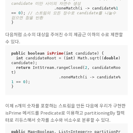
candidate 미만 사이의 자연수 생성
                  .noneMatch(i -> candidate%
1
== 
0
); 
// 스트림의 모든 정수로 candidate를 나눌수 
없으면 참을 반환
}
다음처럼 소수의 대상을 주어진 수의 제곱근 이하의 수로 제한할
수 있다.
public
boolean
isPrime
(
int
 candidate)
{

int
 candidateRoot = (
int
) Math.sqrt((
double
) 
candidate);

return
 IntStream.rangeClosed(
2
, candidateRoo
t)

                    .noneMatch(i -> candidate%
1
 == 
0
);

}
이제 n개의 숫자를 포함하는 스트림을 만든 다음에 우리가 구현한
isPrime 메서드를 Predicate로 이용하고 partitioningBy 컬렉
터로 리듀스해서 숫자를 소수와 비소수로 분류할 수 있다.
public
 Map<Boolean, List<Integer>> partitionPr