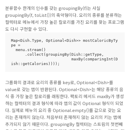
분류함수 한개의 인수를 갖는 groupingBy(f)는 사실
groupingBy(f, toList())의 축약형이다. 요리의 종류를 분류하는
컬렉터로 메뉴에서 가장 높은 칼로리를 가진 요리를 찾는 프로그램
도 다시 구현할 수 있다.
Map<Dish.Type, Optional<Dish>> mostCaloricByTy
pe =

  menu.stream()

      .collect(groupingBy(Dish::getType,

                          maxBy(comparingInt(D
ish::getCalories))));
그룹화의 결과로 요리의 종류를 key로, Optional<Dish>를
value로 갖는 맵이 반환된다. Optional<Dish>는 해당 종류의 음
식 중 가장 높은 칼로리를 래핑한다. 팩토리 메서드 maxBy가 생성
하는 컬렉터의 결과 형식에 따라 맵의 값이 Optional 형식이 되었
다. 실제로 메뉴의 요리 중 Optional.empty()를 값으로 갖는 요
리는 존재하지 않는다. 처음부터 존재하지 않는 요리의 키는 맵에
추가되지 않기 때문이다. groupingBy 컬렉터는 스트림의 첫번째