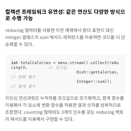
컬렉션 프레임워크 유연성: 같은 연산도 다양한 방식으
로 수행 가능
reducing 컬렉터를 사용한 이전 예제에서 람다 표현식 대신
Integer 클래스의 sum 메서드 레퍼런스를 이용하면 코드를 더 단
순화할 수 있다.
int
 totalCalories = menu.stream().collect(redu
cing(
0
, 	
// 초기값
                            D
// 변환 함수
                            Integer
// 합계 함수
리듀싱 연산과정은 누적자를 초깃값으로 초기화하고, 합계 함수를
이용해서 각 요소에 변환 함수를 적용한 결과 숫자를 반복적으로
조합한다. counting 컬렉터도 3개의 인수를 갖는 reducing 팩토
리 메서드를 이용해서 구현할 수 있다.