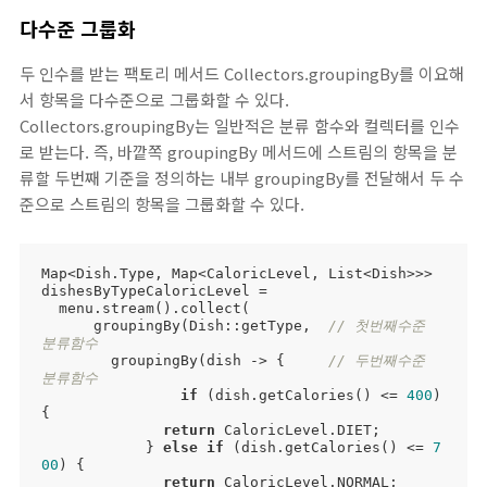
다수준 그룹화
두 인수를 받는 팩토리 메서드 Collectors.groupingBy를 이요해
서 항목을 다수준으로 그룹화할 수 있다.
Collectors.groupingBy는 일반적은 분류 함수와 컬렉터를 인수
로 받는다. 즉, 바깥쪽 groupingBy 메서드에 스트림의 항목을 분
류할 두번째 기준을 정의하는 내부 groupingBy를 전달해서 두 수
준으로 스트림의 항목을 그룹화할 수 있다.
Map<Dish.Type, Map<CaloricLevel, List<Dish>>> 
dishesByTypeCaloricLevel = 

  menu.stream().collect(

      groupingBy(Dish::getType,  
// 첫번째수준 
분류함수
        groupingBy(dish -> {     
// 두번째수준 
분류함수
if
 (dish.getCalories() <= 
400
) 
{

return
 CaloricLevel.DIET;

            } 
else
if
 (dish.getCalories() <= 
7
00
) {

return
 CaloricLevel.NORMAL;
