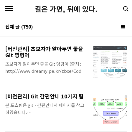
본문 바로가기
길은 가면, 뒤에 있다.
전체 글
(750)
[버전관리] 초보자가 알아두면 좋을
Git 명령어
초보자가 알아두면 좋을 Git 명령어 (출처 :
http://www.dreamy.pe.kr/zbxe/CodeClip/95414)
명령어 설명 git config --global
user.name [user name] 작업자 이름 설정
git config --global user.email [user
[버전관리] Git 간편안내 10가지 팁
email] 작업자 이메일 설정 git config --
본 포스팅은 git - 간편안내서 페이지를 참고
global --list 설정값(이름 및 메일등 ) 확인
하였습니다.
git init git 저장소(repo) 만들기 git
(https://rogerdudler.github.io/git-
remote add [remote name] [remote
guide/index.ko.html) 1. git bash 다운로
addres] 별명으로 원격지주소를 저장 git