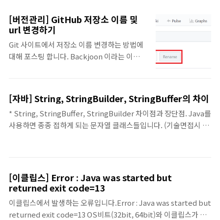
드 사이트 안내- OS X용 git 다운로드 (
remote rm [remote name] 별명의 원격지
https://git-scm.com/download/mac )-
를 삭제 git remote rename [remote
[버전관리] GitHub 저장소 이름 및
Windows용 git 다운로드 ( https://git-
name] [new nam..
url 변경하기
scm.com/download/windows )- Linux용
Git 사이트에서 저장소 이름 변경하는 방법에
git 다운로드 ( https://git-
대해 포스팅 합니다. Backjoon 이라는 이름에
scm.com/download/linux ) 2. 새로운 저장
서 Algorithm이라고 저장소 이름을 변경할
소 만들기폴더 생성후, 그 안에서 아래 명령어
것인데요.일단 프로젝트 로컬 저장소의 git 연
실행git init 3. 저장소 받아오기로컬 저장소를
결에 대한 url 변경까지 설명 드리겠습니다. 1.
복제(clone)하려면 아래 명령을 실행.git
[자바] String, StringBuilder, StringBuffer의 차이
git 저장소 Settings 탭메뉴에서
clone /로컬/저장소/경로 원격 서버의 ..
* String, StringBuffer, StringBuilder 차이점과 장단점. Java를
Repository name을 변경합니다.
사용하면 종종 접하게 되는 문자열 클래스들입니다. (기술면접시 만
Repository name이 변경되면 깃저장소 url
나게 되는 문제 중 하나.) String, StringBuffer, StringBuilder..
도 변경되기 때문에 이를 반영해 주어야 하는
모두 문자열을 저장하고, 관리하는 클래스입니다.굳이 여러가지를
데요. 2. git bash를 통해 해당 프로젝트 로컬
만들어놓은 이유는 무엇일까요. 1) String먼저 String과 다른 클래
경로로 이동합니다.이때, git remote -v라는
스(StringBuffer, StringBuilder)의 차이점은 두 문자열 클래스의
명령어를 이용하면, 현재 프로젝트 저장소 및
[이클립스] Error : Java was started but
아주 기본적인 차이는 String은 immutable(불변), StringBuffer
url를 출력해줍니다. $ git remote -vorigin
returned exit code=13
는 mutable(변함)에 있습니다. String은 문자열을 대표하는 것으
https://12bme@github.com/12bme/Backjoon...
이클립스에서 발생하는 오류입니다.Error : Java was started but
로 문자열을 조작하는 경우 유용하게 사용할 수 있습니다. 문자열,
returned exit code=13 OS비트(32bit, 64bit)와 이클립스가 사
숫자, ..