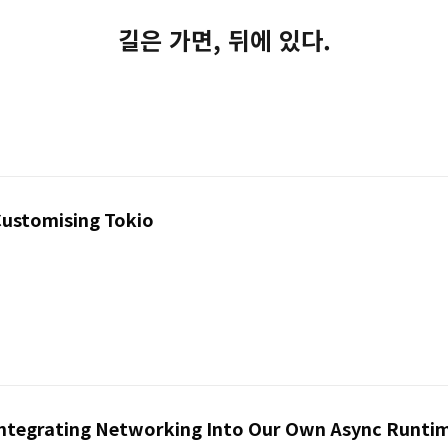
길은 가면, 뒤에 있다.
 Customising Tokio
 Integrating Networking Into Our Own Async Runti