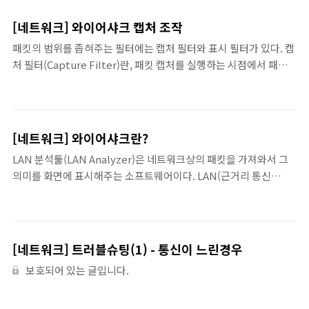
기초가 되었다. - 1990년: HTTP/0.9 - 1996년: HTTP/1.0 - 1997
년: HTTP/1.1 - 2005년: HTTP/2 이름 정식 명칭 역할/의미 IETF
[네트워크] 와이어샤크 캡처 조작
The Internet Engineering Task Force 인터넷의 상호 접속성을
패킷의 범위를 좁혀주는 필터에는 캡처 필터와 표시 필터가 있다. 캡
향상시키는 것을 목적으로 만들어진 임의 단체 RFC Request For
처 필터(Capture Filter)란, 패킷 캡처를 실행하는 시점에서 패킷
Comments IETF가 만든 규약 문서 IANA Internet Assigned
의 범위를 좁혀주는 것을 말한다. 표시 필터(Display Filter)란, 패
Numbers Authorit..
킷 캡처 후에 패킷을 표시하는 단계에서 범위를 좁혀서 나타내는 것
을 말한다. 캡처 필터의 형식은 리눅스 등에서 패킷 캡처를 수행할 때
이용되는 libpcap이나 tcpdump의 형식에 준거하고 있다. 와이어
[네트워크] 와이어샤크란?
샤크의 표시에 특화된 기능인 표시 필터와는 형식이 다르다. 1) 캡처
LAN 분석툴(LAN Analyzer)은 네트워크상의 패킷을 가져와서 그
필터를 지정하는 방법 캡처 필터를 지정하려면 캡처 옵션 화면에서
의미를 화면에 표시해주는 소프트웨어이다. LAN(근거리 통신
[Capture Filter]의 텍스트 박스에 필터식을 입력한다. 캡처 필터
망:Local Area Network)이란, 회사나 가정에서 케이블로 연결된
에는 전용 형식을 사용한다. 캡처 필터의 기본인 형식은 여러개의 키
구내(로컬) 네트워크를 말한다. LAN 분석툴은 네트워크 가게의 전
워드를 no..
류계나 전압계와 같은것으로, 이를 이용하면 네트워크 케이블을 지
나는 내용물이 어떻게 생겼는지 볼 수 있다. PC로 홈페이지를 보거
[네트워크] 트러블슈팅(1) - 통신이 느린경우
나 이메일을 보낼때 전송되는 정보는 시렞로는 LAN 케이블 내부를
보호되어 있는 글입니다.
전기 신호 형태로 흐르게 된다. LAN 분석기는 LAN 케이블을 지나는
전기 신호를 데이터 즉, 패킷 형태로 가져와서 패킷의 의미를 조사할
수 있다. LAN 케이블을 지나는 전기신호를 데이터 형태로 가져오는