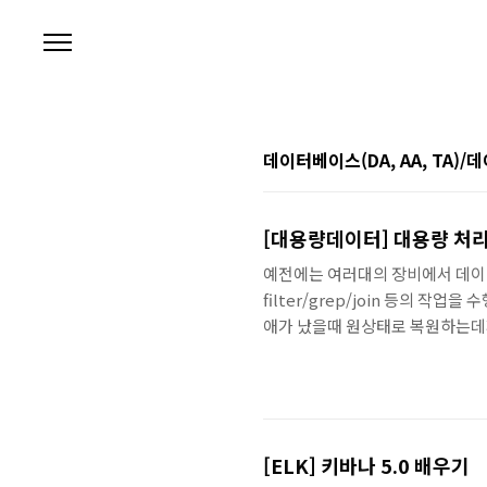
본문 바로가기
데이터베이스(DA, AA, TA)
[대용량데이터] 대용량 처리
예전에는 여러대의 장비에서 데이터
filter/grep/join 등의 
애가 났을때 원상태로 복원하는데까지
산 노드가 데이터를 갖고있는것이 
장애가 나더라도 장애난 노드의 역할
고..
[ELK] 키바나 5.0 배우기