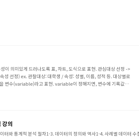
이 의미있게 드러나도록 표, 차트, 도식으로 표현. 관심대상 선정 ->
속성 선정) ex. 관찰대상: 대학생 / 속성: 성별, 이름, 성적 등. 대상별로
 변수(variable)라고 표현. variable이 정해지면, 변수에 기록값을
alue) 또는 변수값(value)라고 함. 관찰치의 모음(set) --> data / 관
료(data) 또는 자료집합(data set)이라고 함. 통계분석은 주로 집단
악하는 목적이므로. 하나의 관찰치는 분석 목적으로 유요하지 않음. (하나
 강의
. 데이터와 통계적 분석 절차1-3. 데이터의 정의와 역사1-4. 사례별 데이터 수