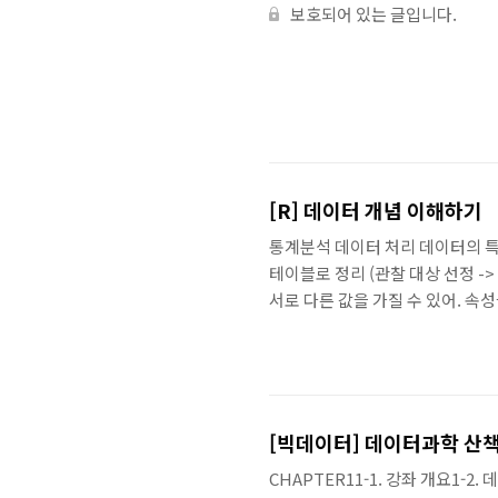
보호되어 있는 글입니다.
[R] 데이터 개념 이해하기
통계분석 데이터 처리 데이터의 특성
테이블로 정리 (관찰 대상 선정 -> 
서로 다른 값을 가질 수 있어. 속성을
관찰치/측정치(case, observed v
찰대상(행) 변수(열)의 합을 다시 자
의 특성치 / 상관이나 인과를 파
의 열: 최댓값, ..
[빅데이터] 데이터과학 산책
CHAPTER11-1. 강좌 개요1-2