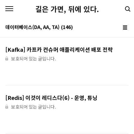
본문 바로가기
길은 가면, 뒤에 있다.
데이터베이스(DA, AA, TA)
(146)
[Kafka] 카프카 컨슈머 애플리케이션 배포 전략
보호되어 있는 글입니다.
[Redis] 이것이 레디스다(6) - 운영, 튜닝
보호되어 있는 글입니다.