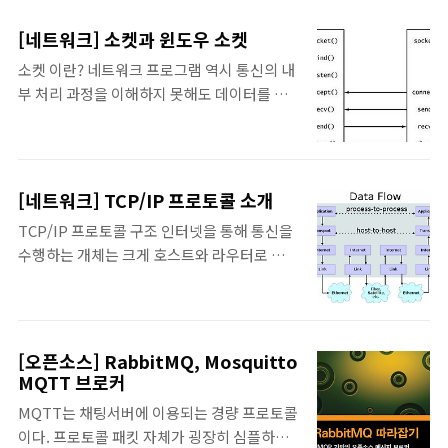
워크에 열결해서 어떤 서비스를 이용하거나 제
404 코드가 많습니다. 만약 서버에 존재하지
공할 수 있는것들의 총칭- 디바이스들끼리 통
않는 주소를 요청하면 이 코드가 리턴됩니
[네트워크] 소켓과 윈도우 소켓
신을 위해 연결이 되어 있음 (케이블 혹은 무
다.4) 500번대 리턴 코드: 서버에 오류가 있을
소켓 이란? 네트워크 프로그램 역시 통신의 내
선)물리적으로 연결된다고 연결이 되는것이
경우의 리턴코드 - 서버에서 예외가 발생했을
부 처리 과정을 이해하지 못해도 데이터를 초
아니라 디바이스들 사이에 서로 약속을 만들어
때 오류 페이지 처리를 하지 않으면 500 코드
기화하고 정해진 절차에 따라 함수를 호출하는
놔야합니다. 2) 네트워킹 (네트워크 데이터를
를 주..
작업만으로 만들 수 있습니다. 네트워크 프로
서로 주고받는 과정 / 송수신)- 네트워크에 연
그램을 제작하는 방법은 다양하지만, 다양한
결된 디바이스들 간의 데이터 전송컴퓨터 디바
플랫폼에서 널리 사용되는 것이 소켓 프로그래
이스들 사이에 네트워킹을 하겠다면 데이터를
[네트워크] TCP/IP 프로토콜 소개
밍 방식입니다. 소켓 프로그래밍에서 '소켓'이
주고받아야 합니다. 다른 디바이스로 보내기
TCP/IP 프로토콜 구조 인터넷을 통해 통신을
라는 용어의 의미를 1)데이터 타입, 2)통신 종
도 하고 받기도 합니다. IO와 관련된 기본 개념
수행하는 개체는 크게 호스트와 라우터로 나눌
단점, 3)네트워크 프로그래밍 인터페이스 3가
을 습득합니다. 데이터란? 바이너리 데이터의
수 있습니다. 호스트(host): 최종 사용자(end-
지 관점에서 볼 수 있습니다. 1) 데이터 타입소
시퀀스결..
user) 응용 프로그램을 수행하는 주체라우터
켓은 파일 디스크립터(file descriptor) 혹은
(router): 호스트에서 생성된 데이터를 여러
핸들(handle)과 유사한 개념으로, 일단 만들
네트워크를 거쳐 전송함으로써 서로 다른 네트
고 나면 함수를 호출하여 손쉽게 네트워크 통
[오픈소스] RabbitMQ, Mosquitto
워크에 속한 호스트 간에 데이터를 교환할 수
MQTT 브로커
신을 수행할 수 있습니다. SOCKET sock =
있게 하는 장비 호스트와 라우터, 라우터와 라
socket(...); //소켓 생성...recv(sock, ....
MQTT는 채팅서버에 이용되는 경량 프로토콜
우터 그리고 호스트와 호스트가 통신하려면 정
이다. 프로토콜 패킷 자체가 굉장히 심플하기
해진 절차와 방법을 따라야 하는데 이를 통신