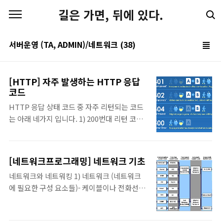
본문 바로가기
길은 가면, 뒤에 있다.
서버운영 (TA, ADMIN)/네트워크
(38)
[HTTP] 자주 발생하는 HTTP 응답
코드
HTTP 응답 상태 코드 중 자주 리턴되는 코드
는 아래 네가지 입니다. 1) 200번대 리턴 코드:
정상적인 경우의 리턴 코드(200 코드가 대부
분)2) 300번대 리턴 코드: 리다이렉션
(Redirection)이 필요한 경우의 리턴 코드 -
[네트워크프로그래밍] 네트워크 기초
대부분 302나 304 코드입니다. 만약 브라우저
네트워크와 네트워킹 1) 네트워크 (네트워크
의 캐시를 사용하여 이미지나 CSS, JS 파일
에 필요한 구성 요소들)- 케이블이나 전화선,
등을 다시 서버에 요청하지 않는 경우에 이 코
무선 링크 등으로 연결되어 동일한 프로토콜을
드가 리턴됩니다.3) 400번대 리턴 코드: 클라
사용하는 디바이스들의 집합- 디바이스: 네트
이언트 오류가 있을 경우의 리턴 코드 - 대부분